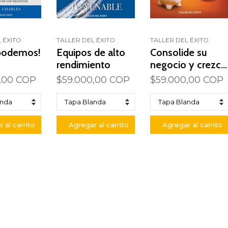
 ÉXITO
TALLER DEL ÉXITO
TALLER DEL ÉXITO
 podemos!
Equipos de alto
Consolide su
rendimiento
negocio y crezca
en el Network
,00 COP
$59.000,00 COP
$59.000,00 COP
Marketing
 al carrito
Agregar al carrito
Agregar al carrito