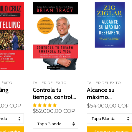
 ÉXITO
TALLER DEL ÉXITO
TALLER DEL ÉXITO
ling
Controla tu
Alcance su
tiempo, controla
máximo
tu vida
desempeño
,00 COP
$54.000,00 COP
$52.000,00 COP
 al carrito
Agregar al carrito