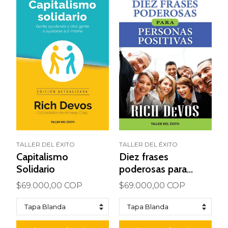
TALLER DEL ÉXITO
TALLER DEL ÉXITO
Capitalismo
Diez frases
Solidario
poderosas para
personas positivas
$69.000,00 COP
$69.000,00 COP